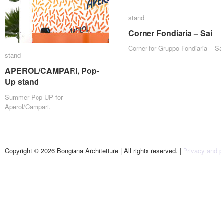
stand
stand
Corner Fondiaria – Sai
Corner Fondiaria – Sai
Corner for Gruppo Fondiaria – Sa
stand
stand
APEROL/CAMPARI, Pop-
APEROL/CAMPARI, Pop-
Up stand
Up stand
Summer Pop-UP for
Aperol/Campari.
Copyright © 2026 Bongiana Architetture | All rights reserved. |
Privacy and p