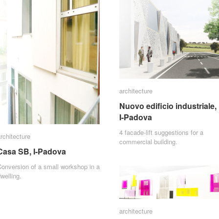
architecture
architecture
Nuovo edificio industriale,
Nuovo edificio industriale,
I-Padova
I-Padova
4 facade-lift suggestions for a
rchitecture
rchitecture
commercial building.
Casa SB, I-Padova
Casa SB, I-Padova
onversion of a small workshop in a
welling.
architecture
architecture