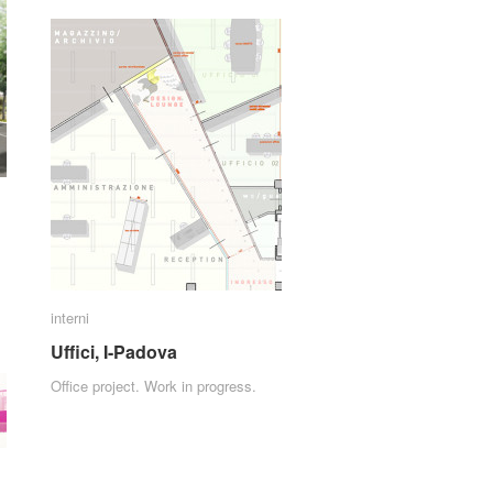
interni
interni
Uffici, I-Padova
Uffici, I-Padova
Office project. Work in progress.