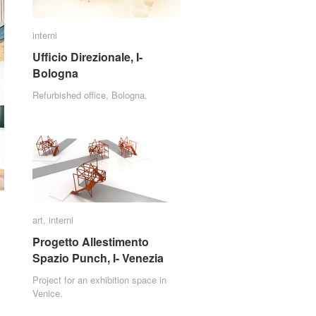
interni
interni
Ufficio Direzionale, I-
Ufficio Direzionale, I-
Bologna
Bologna
Refurbished office, Bologna.
art
art
,
interni
interni
Progetto Allestimento
Progetto Allestimento
Spazio Punch, I- Venezia
Spazio Punch, I- Venezia
Project for an exhibition space in
Venice.