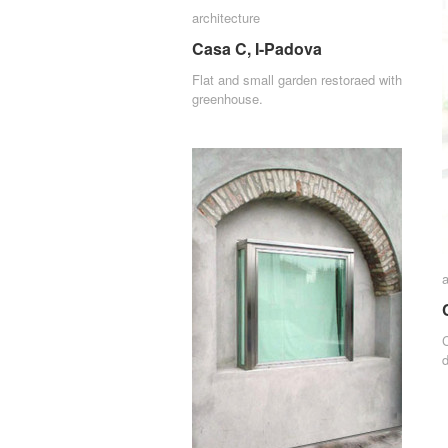
architecture
architecture
Casa C, I-Padova
Casa C, I-Padova
Flat and small garden restoraed with
greenhouse.
a
a
C
d