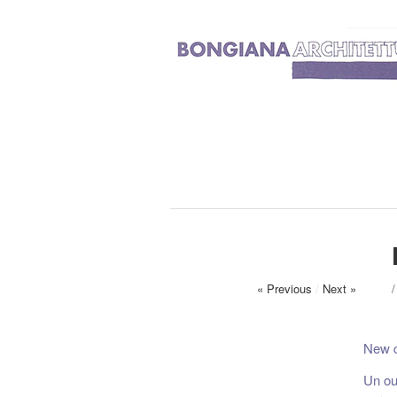
« Previous
/
Next »
New c
Un ou