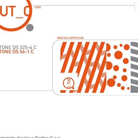
ntegrate design e
Bodino S.p.a..